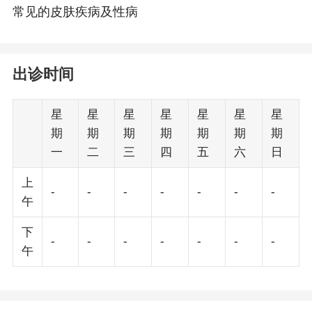
常见的皮肤疾病及性病
出诊时间
星
星
星
星
星
星
星
期
期
期
期
期
期
期
一
二
三
四
五
六
日
上
-
-
-
-
-
-
-
午
下
-
-
-
-
-
-
-
午